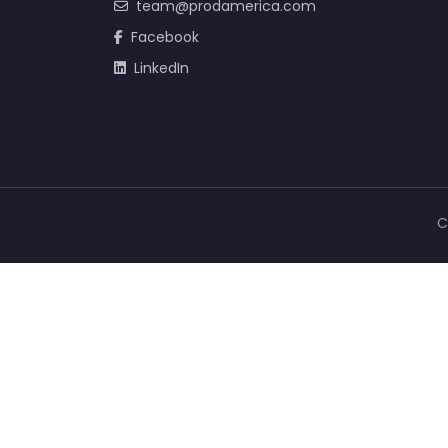
team@prodamerica.com
Facebook
LinkedIn
C