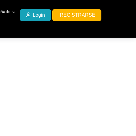
ñade
Login
REGISTRARSE