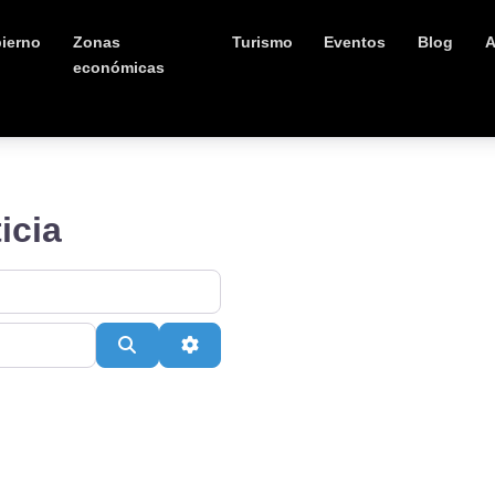
ierno
Zonas
Turismo
Eventos
Blog
A
económicas
icia
Buscar
Advanced Filters