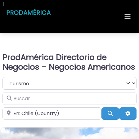
-1
PRODAMÉRICA
ProdAmérica Directorio de
Negocios – Negocios Americanos
Seleccionar el formulario de búsqueda
Buscar
Cerca de
Buscar
Adv