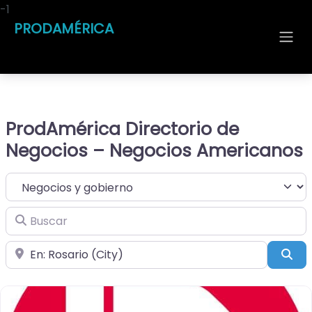
-1
PRODAMÉRICA
ProdAmérica Directorio de
Negocios – Negocios Americanos
Seleccionar el formulario de búsqueda
Buscar
Cerca de
Bus