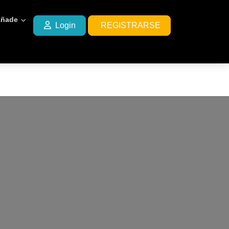
ñade
Login
REGISTRARSE