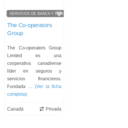
Favorito
SERVICIOS DE BANCA Y FINANCIEROS Y INVERSORES
The Co-operators
Group
The Co-operators Group
Limited es una
cooperativa canadiense
líder en seguros y
servicios financieros.
Fundada
… (Ver la ficha
completa)
Canadá
Privada