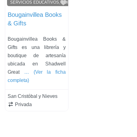
Favorito
SERVICIOS EDUCATIVOS, EDITORIAL Y LIBRERÍA
Bougainvillea Books
& Gifts
Bougainvillea Books &
Gifts es una librería y
boutique de artesanía
ubicada en Shadwell
Great
… (Ver la ficha
completa)
San Cristóbal y Nieves
Privada