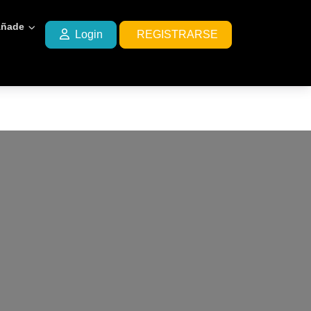
ñade
Login
REGISTRARSE