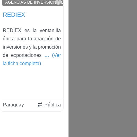
avorito
Favorito
AGENCIAS DE INVERSIÓN Y DESARROLLO
REDIEX
REDIEX es la ventanilla
única para la atracción de
inversiones y la promoción
de exportaciones
… (Ver
la ficha completa)
Paraguay
Pública