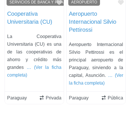
Favorito
F
SERVICIOS DE BANCA Y FINANCIEROS Y INVERSORES
AEROPUERTO
Cooperativa
Aeropuerto
Universitaria (CU)
Internacional Silvio
Pettirossi
La Cooperativa
Universitaria (CU) es una
Aeropuerto Internacional
de las cooperativas de
Silvio Pettirossi es el
ahorro y crédito más
principal aeropuerto de
grandes
… (Ver la ficha
Paraguay, sirviendo a la
completa)
capital, Asunción.
… (Ver
la ficha completa)
Paraguay
Privada
Paraguay
Pública