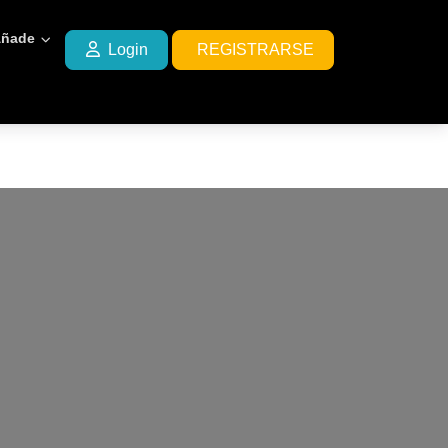
ñade
Login
REGISTRARSE