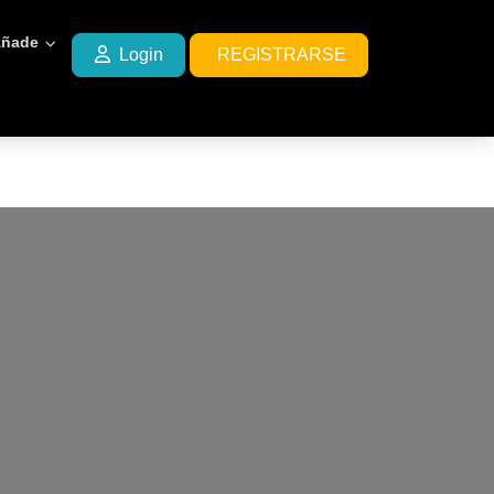
ñade
Login
REGISTRARSE