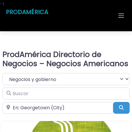
-1
PRODAMÉRICA
ProdAmérica Directorio de
Negocios – Negocios Americanos
Seleccionar el formulario de búsqueda
Buscar
Cerca de
Bus