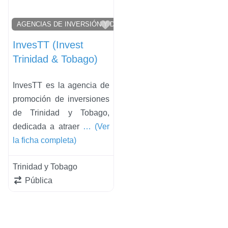
Favorito
AGENCIAS DE INVERSIÓN Y DESARROLLO
InvesTT (Invest
Trinidad & Tobago)
InvesTT es la agencia de
promoción de inversiones
de Trinidad y Tobago,
dedicada a atraer
… (Ver
la ficha completa)
Trinidad y Tobago
Pública