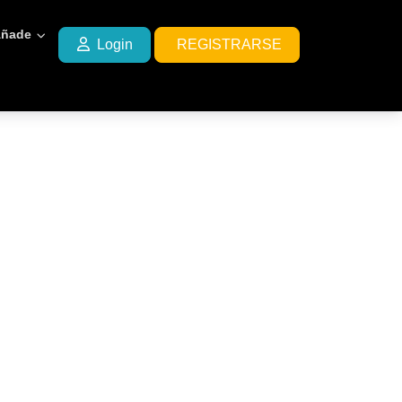
ñade
Login
REGISTRARSE