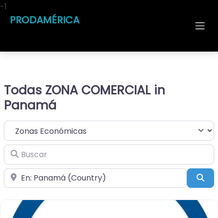
-1
PRODAMÉRICA
Todas ZONA COMERCIAL in
Panamá
Seleccionar el formulario de búsqueda
Buscar
Cerca de
Bus