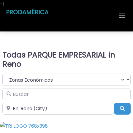
-1
PRODAMÉRICA
Todas PARQUE EMPRESARIAL in
Reno
Seleccionar el formulario de búsqueda
Buscar
Cerca de
Bus