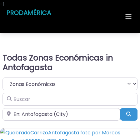
-1
PRODAMÉRICA
Todas Zonas Económicas in
Antofagasta
Seleccionar el formulario de búsqueda
Buscar
Cerca de
Bus