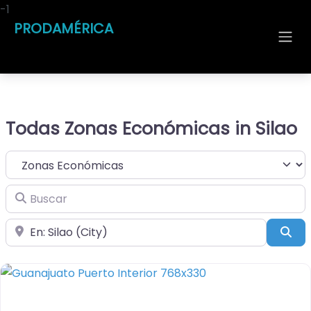
-1
PRODAMÉRICA
Todas Zonas Económicas in Silao
Seleccionar el formulario de búsqueda
Buscar
Cerca de
Bus