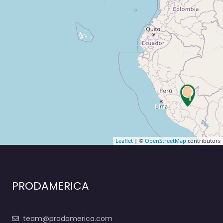
Leaflet
| ©
OpenStreetMap
contributors
PRODAMERICA
team@prodamerica.com