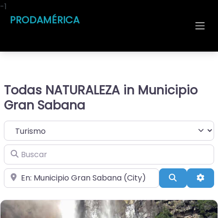
-1
PRODAMÉRICA
Todas NATURALEZA in Municipio
Gran Sabana
Seleccionar el formulario de búsqueda
Buscar
Cerca de
Buscar
Adv