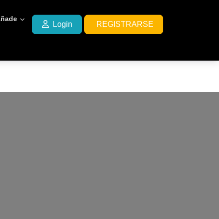
ñade
Login
REGISTRARSE