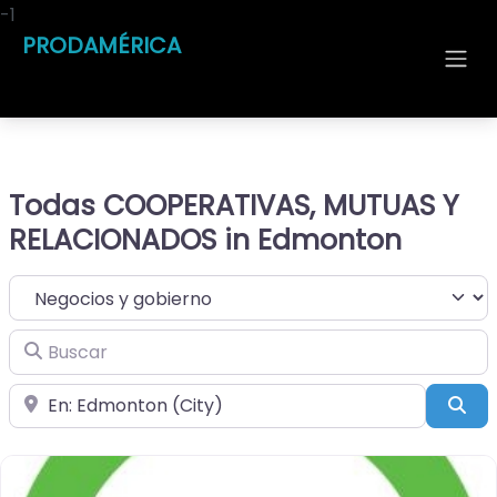
-1
PRODAMÉRICA
Todas COOPERATIVAS, MUTUAS Y
RELACIONADOS in Edmonton
Seleccionar el formulario de búsqueda
Buscar
Cerca de
Bus