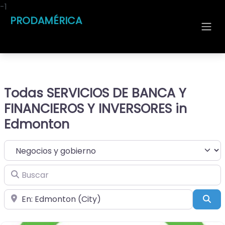
-1
PRODAMÉRICA
Todas SERVICIOS DE BANCA Y
FINANCIEROS Y INVERSORES in
Edmonton
Seleccionar el formulario de búsqueda
Buscar
Cerca de
Bus