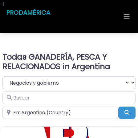
-1
PRODAMÉRICA
Todas GANADERÍA, PESCA Y
RELACIONADOS in Argentina
Seleccionar el formulario de búsqueda
Buscar
Cerca de
Bus