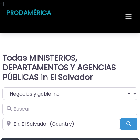
-1
PRODAMÉRICA
Todas MINISTERIOS,
DEPARTAMENTOS Y AGENCIAS
PÚBLICAS in El Salvador
Seleccionar el formulario de búsqueda
Buscar
Cerca de
Bus