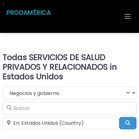
-1
PRODAMÉRICA
Todas SERVICIOS DE SALUD
PRIVADOS Y RELACIONADOS in
Estados Unidos
Seleccionar el formulario de búsqueda
Buscar
Cerca de
Bus