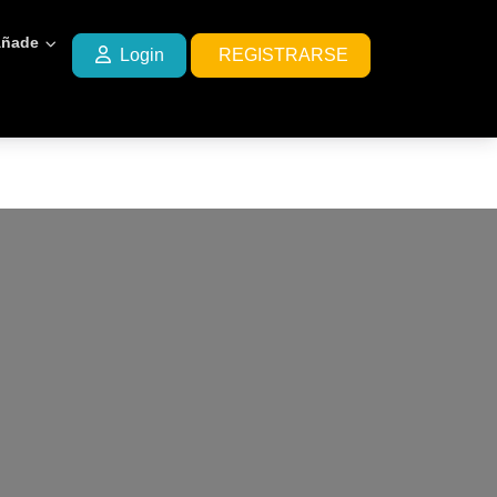
ñade
Login
REGISTRARSE