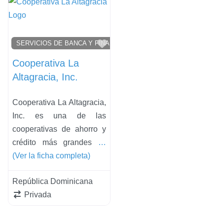
Favorito
SERVICIOS DE BANCA Y FINANCIEROS Y INVERSORES
Cooperativa La
Altagracia, Inc.
Cooperativa La Altagracia,
Inc. es una de las
cooperativas de ahorro y
crédito más grandes
…
(Ver la ficha completa)
República Dominicana
Privada