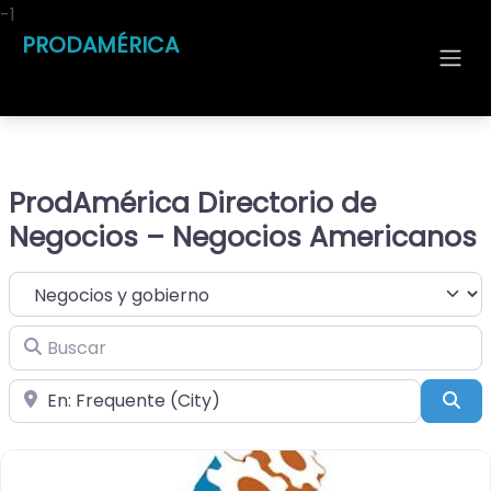
-1
PRODAMÉRICA
ProdAmérica Directorio de
Negocios – Negocios Americanos
Seleccionar el formulario de búsqueda
Buscar
Cerca de
Bus