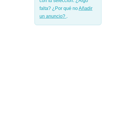
con tu selección. ¿Algo
falta? ¿Por qué no
Añadir
un anuncio?
.