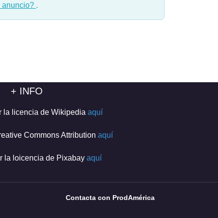
n anuncio?
.
+ INFO
r la licencia de Wikipedia
aquí
reative Commons Attribution
aquí
r la loicencia de Pixabay
aquí
Contacta con ProdAmérica