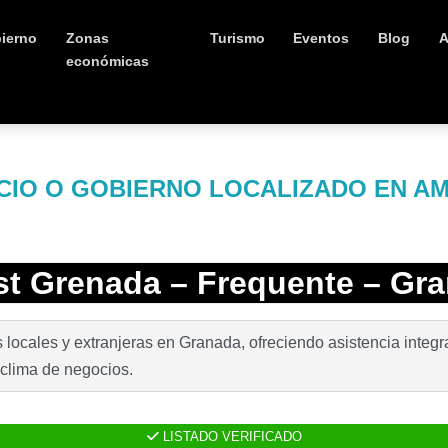
ierno
Zonas
Turismo
Eventos
Blog
A
económicas
IO O GOBIERNO LOCALIZADO EN A
st Grenada – Frequente – Gr
 locales y extranjeras en Granada, ofreciendo asistencia integra
 clima de negocios.
LISTADO VERIFICADO