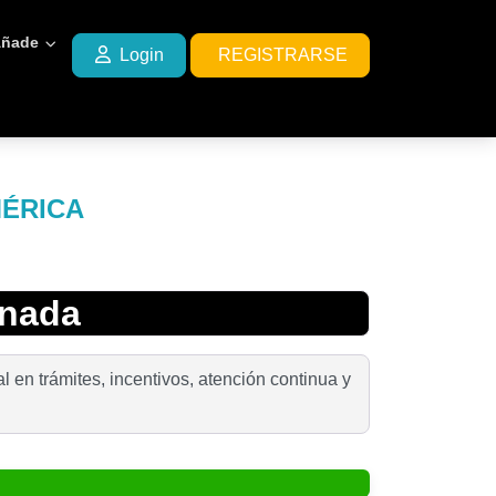
ñade
Login
REGISTRARSE
MÉRICA
anada
l en trámites, incentivos, atención continua y