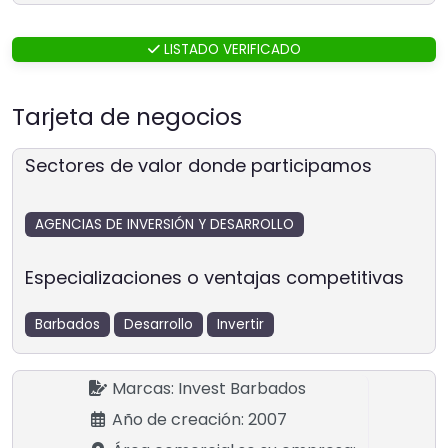
LISTADO VERIFICADO
Tarjeta de negocios
Sectores de valor donde participamos
AGENCIAS DE INVERSIÓN Y DESARROLLO
Especializaciones o ventajas competitivas
Barbados
Desarrollo
Invertir
Marcas:
Invest Barbados
Año de creación:
2007