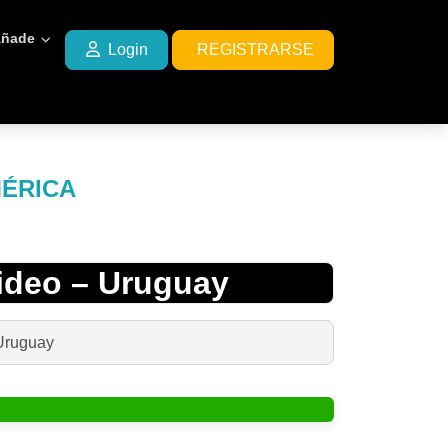
ñade
Login
REGISTRARSE
MÉRICA
ideo – Uruguay
 Uruguay