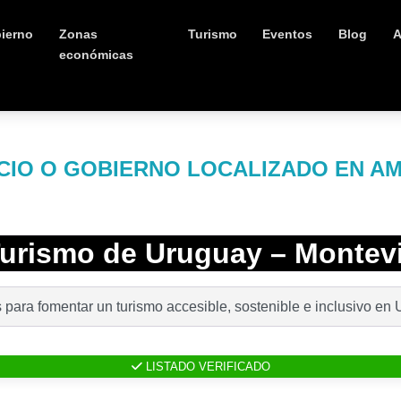
ierno
Zonas
Turismo
Eventos
Blog
A
económicas
IO O GOBIERNO LOCALIZADO EN A
 Turismo de Uruguay – Montev
s para fomentar un turismo accesible, sostenible e inclusivo en
LISTADO VERIFICADO