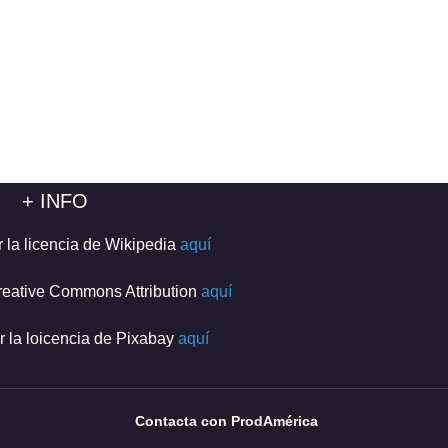
+ INFO
r la licencia de Wikipedia
aquí
reative Commons Attribution
aquí
r la loicencia de Pixabay
aquí
Contacta con ProdAmérica