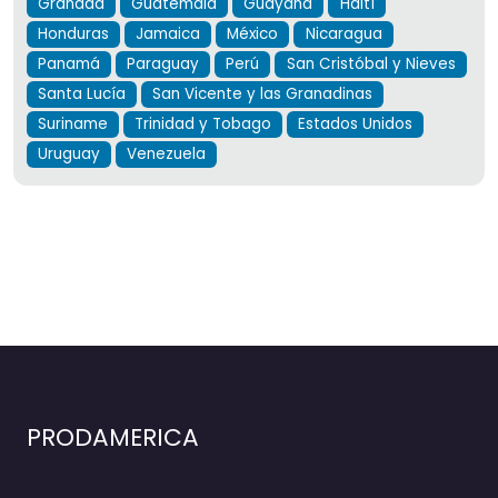
Granada
Guatemala
Guayana
Haití
Honduras
Jamaica
México
Nicaragua
Panamá
Paraguay
Perú
San Cristóbal y Nieves
Santa Lucía
San Vicente y las Granadinas
Suriname
Trinidad y Tobago
Estados Unidos
Uruguay
Venezuela
PRODAMERICA