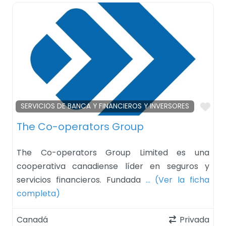
Fav
SERVICIOS DE BANCA Y FINANCIEROS Y INVERSORES
The Co-operators Group
The Co-operators Group Limited es una
cooperativa canadiense líder en seguros y
servicios financieros. Fundada
… (Ver la ficha
completa)
Canadá
Privada