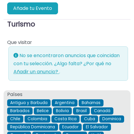
Añade tu Evento
Turismo
Que visitar
No se encontraron anuncios que coincidan
con tu selección. ¿Algo falta? ¿Por qué no
Añadir un anuncio?
.
Países
Antigua y Barbuda
Argentina
Bahamas
Barbados
Belice
Bolivia
Brasil
Canadá
Chile
Colombia
Costa Rica
Cuba
Dominica
República Dominicana
Ecuador
El Salvador