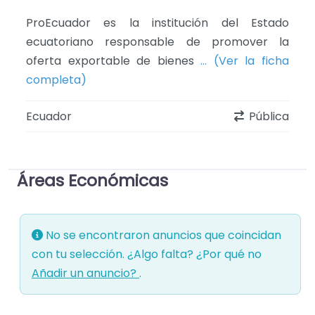
or es la institución del Estado
El Ministerio de 
ano responsable de promover la
institución públi
xportable de bienes
… (Ver la ficha
dirigir, regular
… (Ve
)
Ecuador
Pública
Áreas Económicas
No se encontraron anuncios que coincidan
con tu selección. ¿Algo falta? ¿Por qué no
Añadir un anuncio?
.