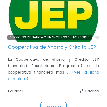
Fav
SERVICIOS DE BANCA Y FINANCIEROS Y INVERSORES
Cooperativa de Ahorro y Crédito JEP
La Cooperativa de Ahorro y Crédito JEP
(Juventud Ecuatoriana Progresista) es la
cooperativa financiera más
… (Ver la ficha
completa)
Ecuador
Privada