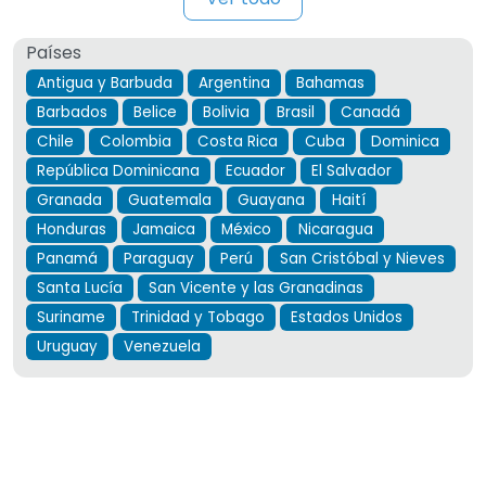
Países
Antigua y Barbuda
Argentina
Bahamas
Barbados
Belice
Bolivia
Brasil
Canadá
Chile
Colombia
Costa Rica
Cuba
Dominica
República Dominicana
Ecuador
El Salvador
Granada
Guatemala
Guayana
Haití
Honduras
Jamaica
México
Nicaragua
Panamá
Paraguay
Perú
San Cristóbal y Nieves
Santa Lucía
San Vicente y las Granadinas
Suriname
Trinidad y Tobago
Estados Unidos
Uruguay
Venezuela