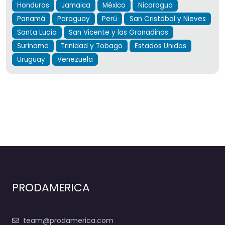
Honduras
Jamaica
México
Nicaragua
Panamá
Paraguay
Perú
San Cristóbal y Nieves
Santa Lucía
San Vicente y las Granadinas
Suriname
Trinidad y Tobago
Estados Unidos
Uruguay
Venezuela
PRODAMERICA
team@prodamerica.com