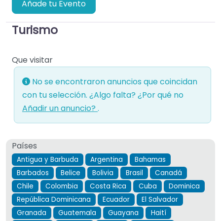
Añade tu Evento
Turismo
Que visitar
No se encontraron anuncios que coincidan
con tu selección. ¿Algo falta? ¿Por qué no
Añadir un anuncio?
.
Países
Antigua y Barbuda
Argentina
Bahamas
Barbados
Belice
Bolivia
Brasil
Canadá
Chile
Colombia
Costa Rica
Cuba
Dominica
República Dominicana
Ecuador
El Salvador
Granada
Guatemala
Guayana
Haití