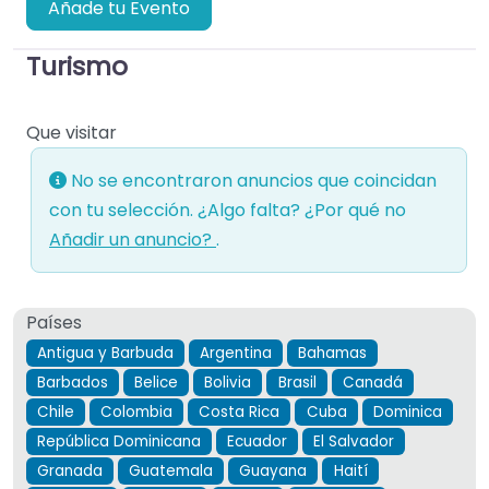
Añade tu Evento
Turismo
Que visitar
No se encontraron anuncios que coincidan
con tu selección. ¿Algo falta? ¿Por qué no
Añadir un anuncio?
.
Países
Antigua y Barbuda
Argentina
Bahamas
Barbados
Belice
Bolivia
Brasil
Canadá
Chile
Colombia
Costa Rica
Cuba
Dominica
República Dominicana
Ecuador
El Salvador
Granada
Guatemala
Guayana
Haití