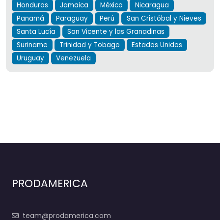
Honduras
Jamaica
México
Nicaragua
Panamá
Paraguay
Perú
San Cristóbal y Nieves
Santa Lucía
San Vicente y las Granadinas
Suriname
Trinidad y Tobago
Estados Unidos
Uruguay
Venezuela
PRODAMERICA
team@prodamerica.com