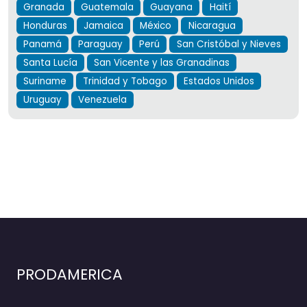
Granada
Guatemala
Guayana
Haití
Honduras
Jamaica
México
Nicaragua
Panamá
Paraguay
Perú
San Cristóbal y Nieves
Santa Lucía
San Vicente y las Granadinas
Suriname
Trinidad y Tobago
Estados Unidos
Uruguay
Venezuela
PRODAMERICA