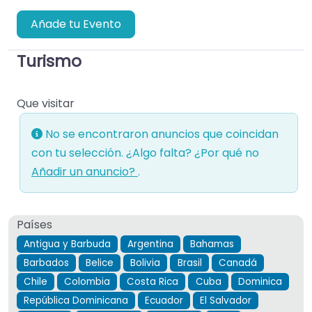
Añade tu Evento
Turismo
Que visitar
No se encontraron anuncios que coincidan
con tu selección. ¿Algo falta? ¿Por qué no
Añadir un anuncio?
.
Países
Antigua y Barbuda
Argentina
Bahamas
Barbados
Belice
Bolivia
Brasil
Canadá
Chile
Colombia
Costa Rica
Cuba
Dominica
República Dominicana
Ecuador
El Salvador