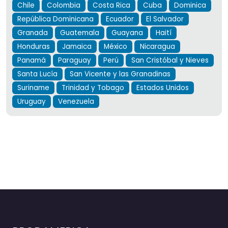
Chile
Colombia
Costa Rica
Cuba
Dominica
República Dominicana
Ecuador
El Salvador
Granada
Guatemala
Guayana
Haití
Honduras
Jamaica
México
Nicaragua
Panamá
Paraguay
Perú
San Cristóbal y Nieves
Santa Lucía
San Vicente y las Granadinas
Suriname
Trinidad y Tobago
Estados Unidos
Uruguay
Venezuela