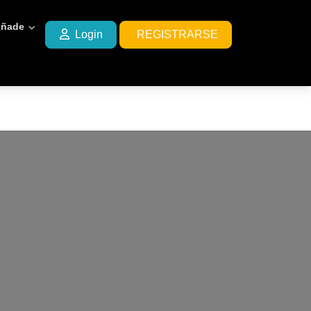
ñade
Login
REGISTRARSE