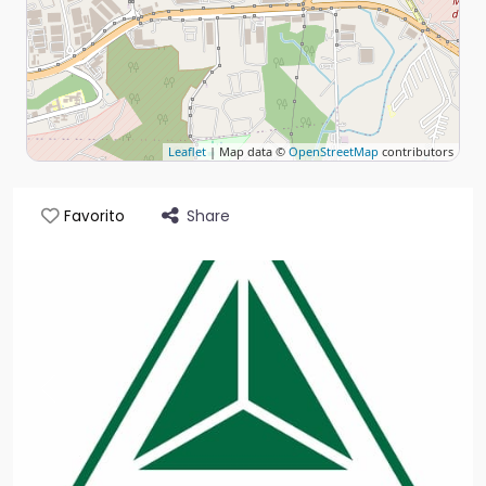
Leaflet
| Map data ©
OpenStreetMap
contributors
Share
Favorito
Anterior
Sigui