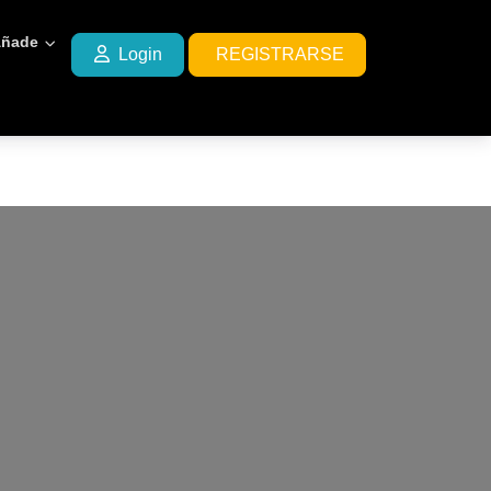
ñade
Login
REGISTRARSE