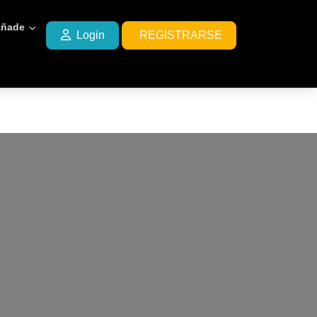
ñade
Login
REGISTRARSE