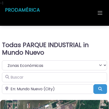
-1
PRODAMÉRICA
Todas PARQUE INDUSTRIAL in
Mundo Nuevo
Seleccionar el formulario de búsqueda
Buscar
Cerca de
Bus