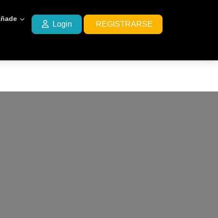
ñade
Login
REGISTRARSE