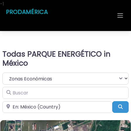
-1
PRODAMÉRICA
Todas PARQUE ENERGÉTICO in
México
Seleccionar el formulario de búsqueda
Buscar
Cerca de
Bus