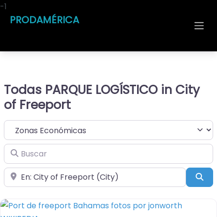
-1
PRODAMÉRICA
Todas PARQUE LOGÍSTICO in City
of Freeport
Seleccionar el formulario de búsqueda
Buscar
Cerca de
Bus