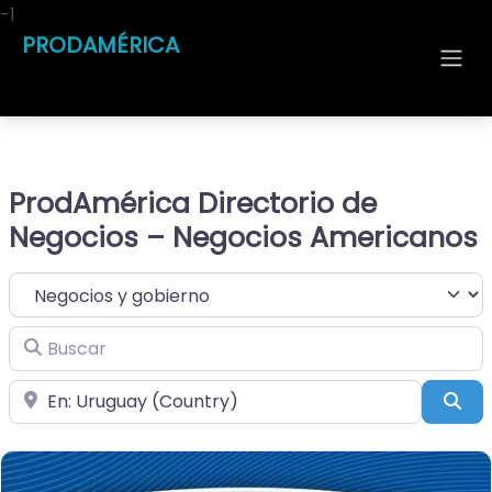
-1
PRODAMÉRICA
ProdAmérica Directorio de
Negocios – Negocios Americanos
Seleccionar el formulario de búsqueda
Buscar
Cerca de
Bus